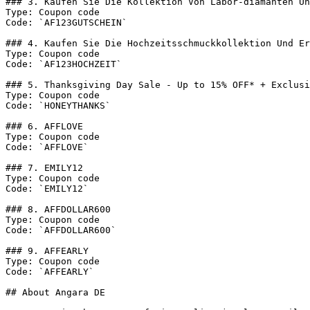
### 3. Kaufen Sie Die Kollektion Von Labor-diamanten Un
Type: Coupon code

Code: `AF123GUTSCHEIN`

### 4. Kaufen Sie Die Hochzeitsschmuckkollektion Und Er
Type: Coupon code

Code: `AF123HOCHZEIT`

### 5. Thanksgiving Day Sale - Up to 15% OFF* + Exclusi
Type: Coupon code

Code: `HONEYTHANKS`

### 6. AFFLOVE

Type: Coupon code

Code: `AFFLOVE`

### 7. EMILY12

Type: Coupon code

Code: `EMILY12`

### 8. AFFDOLLAR600

Type: Coupon code

Code: `AFFDOLLAR600`

### 9. AFFEARLY

Type: Coupon code

Code: `AFFEARLY`

## About Angara DE
