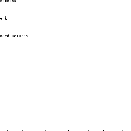
eschenk

enk

nded Returns
