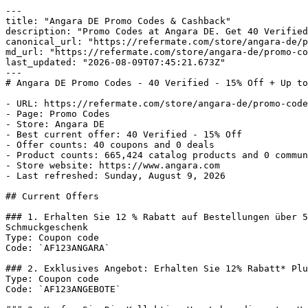
---

title: "Angara DE Promo Codes & Cashback"

description: "Promo Codes at Angara DE. Get 40 Verified
canonical_url: "https://refermate.com/store/angara-de/p
md_url: "https://refermate.com/store/angara-de/promo-co
last_updated: "2026-08-09T07:45:21.673Z"

---

# Angara DE Promo Codes - 40 Verified - 15% Off + Up to
- URL: https://refermate.com/store/angara-de/promo-code
- Page: Promo Codes

- Store: Angara DE

- Best current offer: 40 Verified - 15% Off

- Offer counts: 40 coupons and 0 deals

- Product counts: 665,424 catalog products and 0 commun
- Store website: https://www.angara.com

- Last refreshed: Sunday, August 9, 2026

## Current Offers

### 1. Erhalten Sie 12 % Rabatt auf Bestellungen über 5
Schmuckgeschenk

Type: Coupon code

Code: `AF123ANGARA`

### 2. Exklusives Angebot: Erhalten Sie 12% Rabatt* Plu
Type: Coupon code

Code: `AF123ANGEBOTE`
